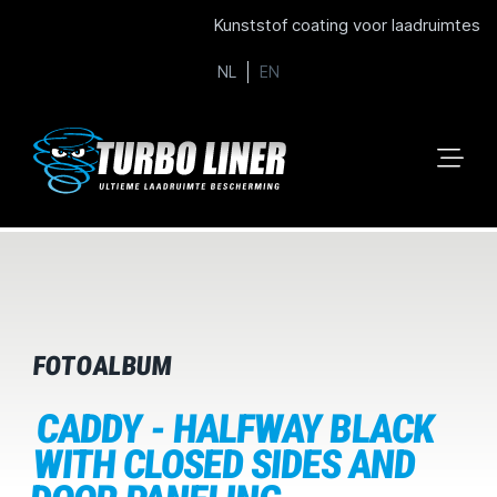
Kunststof coating voor laadruimtes
NL
EN
FOTOALBUM
CADDY - HALFWAY BLACK
WITH CLOSED SIDES AND