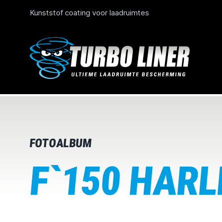
Kunststof coating voor laadruimtes
FOTOALBUM
F`150 HARL