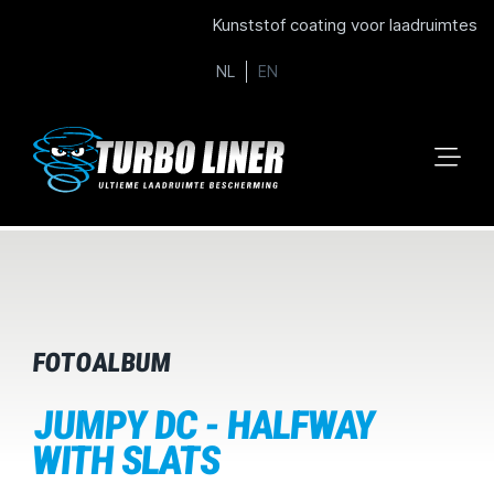
Kunststof coating voor laadruimtes
NL
EN
FOTOALBUM
JUMPY DC - HALFWAY
WITH SLATS