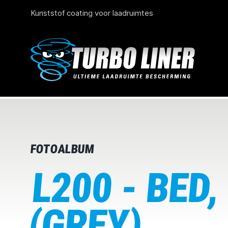
Kunststof coating voor laadruimtes
FOTOALBUM
L200 - BED
(GREY)