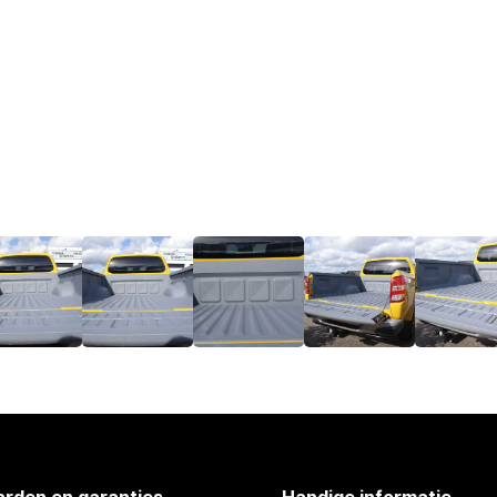
rden en garanties
Handige informatie