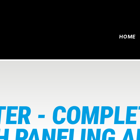
HOME
ER - COMPLE
 PANELING A