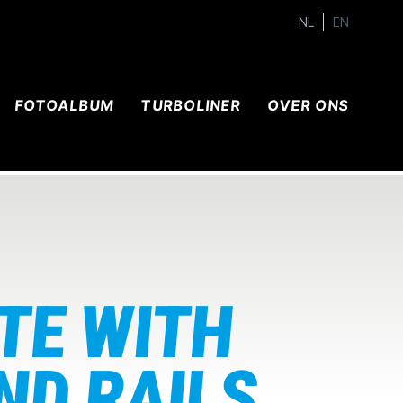
NL
EN
FOTOALBUM
TURBOLINER
OVER ONS
TE WITH
ND RAILS