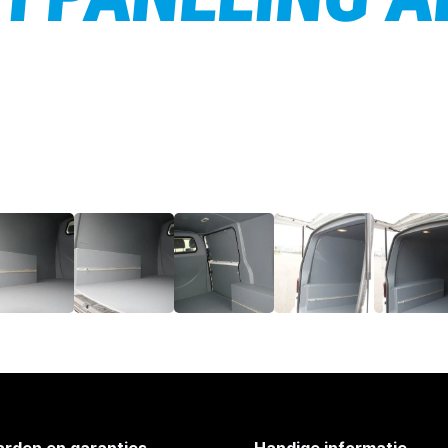
rden en garanties
Handige informatie