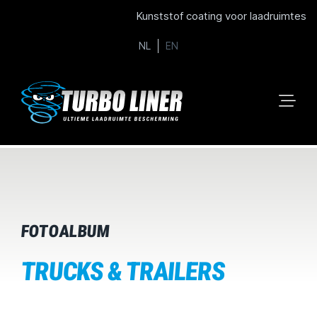
Kunststof coating voor laadruimtes
NL
EN
FOTOALBUM
TRUCKS & TRAILERS