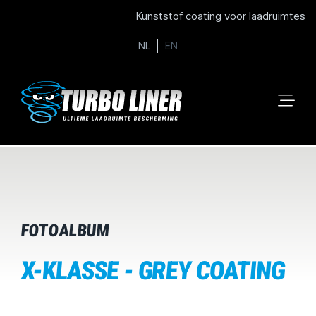
Kunststof coating voor laadruimtes
NL
EN
FOTOALBUM
X-KLASSE - GREY COATING